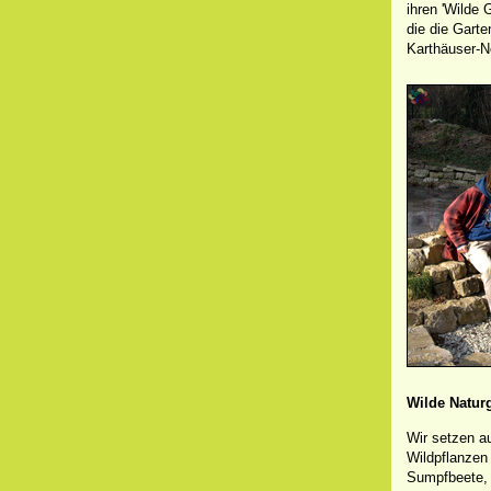
ihren 'Wilde 
die die Gart
Karthäuser-N
Wilde Natur
Wir setzen au
Wildpflanzen
Sumpfbeete, 