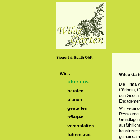
Siegert & Späth GbR
Wir...
Wilde Gärt
über uns
Die Firma 
Gärtnern, 
beraten
den Geschäf
planen
Engagement
gestalten
Wir verbind
Ressourcen
pflegen
Grundlagen
ausführlich
veranstalten
kenntnisrei
führen aus
gemeinsam m