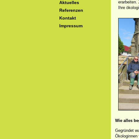
erarbeiten.
Aktuelles
Ihre ökolog
Referenzen
Kontakt
Impressum
Wie alles b
Gegründet wu
Ökologinnen v