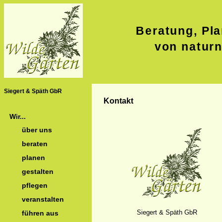
Beratung, Pla
von natur
Siegert & Späth GbR
Kontakt
Wir...
über uns
beraten
planen
gestalten
pflegen
veranstalten
Siegert & Späth GbR
führen aus